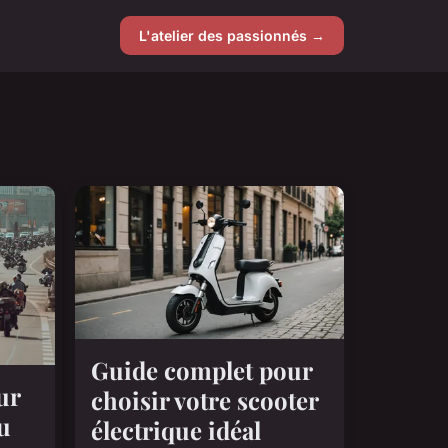
L'atelier des passionnés →
Guide complet pour
ur
choisir votre scooter
u
électrique idéal