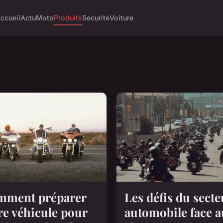
ccueil
Actu
Moto
Produits
Securite
Voiture
mment préparer
Les défis du secte
re véhicule pour
automobile face a